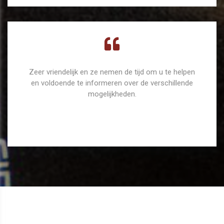
Zeer vriendelijk en ze nemen de tijd om u te helpen
en voldoende te informeren over de verschillende
mogelijkheden.
Jo Vos